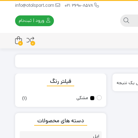
info@otolsport.com
3690-8578 021
ورود | ثبت‌نام
0
0
بوق فابریک و اسپرت
ردیاب و دزدگیر خودرو
فیلتر رنگ
تیغ برف پاک کن
دوربین و سنسور دنده عقب
 یک نتیجه
لوازم کاربردی
دیسک و صفحه کلاچ
مشکی
(1)
دسته های محصولات
اپل