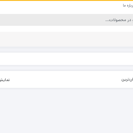
باره ما
نظافت و نگهداری خودرو
انواع پخش خودرو
منبع اگزوز اسپرت
بلندگو و آمپلی فایر
ن‌ترین
نمایش
بال عقب (اسپویلر) خودرو
مانیتور های فابریک