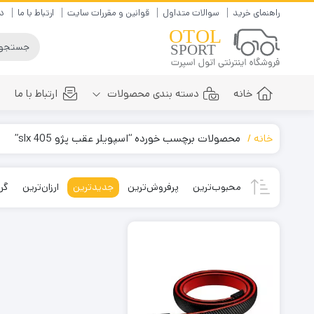
راهنمای خرید
سوالات متداول
قوانین و مقررات سایت
ارتباط با ما
در
خانه
دسته بندی محصولات
ارتباط با ما
خانه
محصولات برچسب خورده “اسپویلر عقب پژو 405 slx”
هدلایت ها
کمربند ایمنی رنگی
اس ام دی ها
نظافت و نگهداری خودرو
محبوب‌ترین
پرفروش‌ترین
جدیدترین
ارزان‌ترین
گرا
لامپ فابریک
خوشبو کننده خودور و محیط
زنون
کنسول و زیرآرنجی
هالوژن
لوازم کاربردی و تزئینی
چراغ پلیسی
روشنایی تزئینی
مه شکن