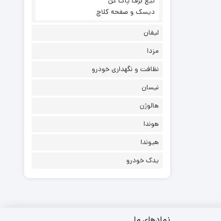
تیغ برف پاک کن
دیسک و صفحه کلاچ
لیفان
مزدا
نظافت و نگهداری خودرو
نیسان
هالوژن
هوندا
هیوندا
یدک خودرو
نمادهای ما